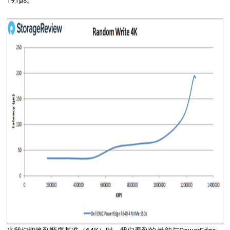
191μs。