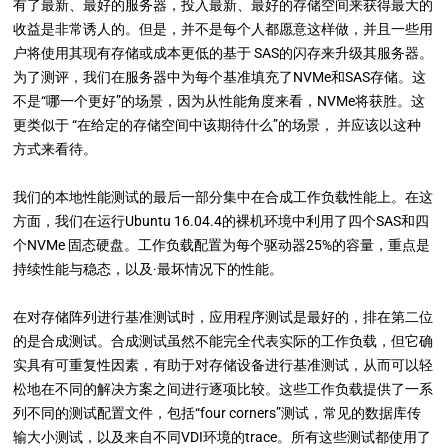
有了最新、最好的服务器，投入最新、最好的存储空间来获得最大的
收益是非常诱人的。但是，并不是每个人都愿意这样做，并且一些用
户将使用其现有存储或成本更低的基于 SAS的闪存来升级其服务器。
为了测评，我们在服务器中为每个基准填充了NVMe和SAS存储。这
不是“哪一个更好”的场景，因为从性能角度来看，NVMe将获胜。这
更类似于 “在给定的存储空间中该期待什么”的场景， 并应该以这种
方式来看待。
我们的本地性能测试的最后一部分集中在合成工作负载性能上。在这
方面，我们在运行Ubuntu 16.04.4的裸机环境中利用了四个SAS和四
个NVMe 固态硬盘。工作负载配置为每个驱动器25%的容量，重点是
持续性能与稳态，以及·最坏情况下的性能。
在对存储阵列进行基准测试时，应用程序测试是最好的，排在第二位
的是合成测试。合成测试虽然不能完全代表实际的工作负载，但它确
实具有可重复性因素，有助于对存储设备进行基准测试，从而可以轻
松地在不同的解决方案之间进行逐项比较。这些工作负载提供了一系
列不同的测试配置文件，包括“four corners”测试，常见的数据库传
输大小测试，以及来自不同VDI环境的trace。所有这些测试都使用了