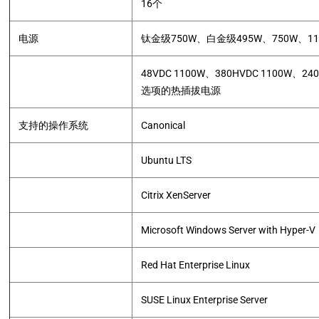
16个
电源
钛金级750W、白金级495W、750W、11
48VDC 1100W、380HVDC 1100W、2
选项的热插拔电源
支持的操作系统
Canonical
Ubuntu LTS
Citrix XenServer
Microsoft Windows Server with Hyper-V
Red Hat Enterprise Linux
SUSE Linux Enterprise Server