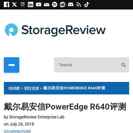
HOME
»
REVIEW
»
戴尔易安信POWEREDGE R640评测
戴尔易安信PowerEdge R640评测
by
StorageReview Enterprise Lab
on
July 26, 2018
Uncategorized