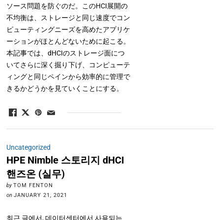
ソース問題を防ぐのだ。このHCI展開の
不均衡は、ストレージと同じ速度でコン
ピューティングニーズを高めたアプリケ
ーションがほとんどないために起こる。
本記事では、dHCIのストレージ面につ
いてさらに深く掘り下げ、コンピューテ
ィングと同じペインから効率的に管理で
きるかどうかを見ていくことにする。
Uncategorized
HPE Nimble 스토리지 dHCI
핸즈온 (실무)
by
TOM FENTON
on
JANUARY 21, 2021
최근 글에서, 데이터센터에서 사용되는