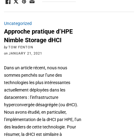
Uncategorized
Approche pratique d’HPE
Nimble Storage dHCI
by
TOM FENTON
on
JANUARY 21, 2021
Dans un article récent, nous nous
sommes penchés sur l’une des
technologies les plus intéressantes
actuellement déployées dans les
datacenters : l’infrastructure
hyperconvergée désagrégée (ou dHCI).
Nous avons étudié, en particulier,
l’implémentation de la dHCI par HPE, l’un
des leaders de cette technologie. Pour
résumer, la dHCI est similaire à