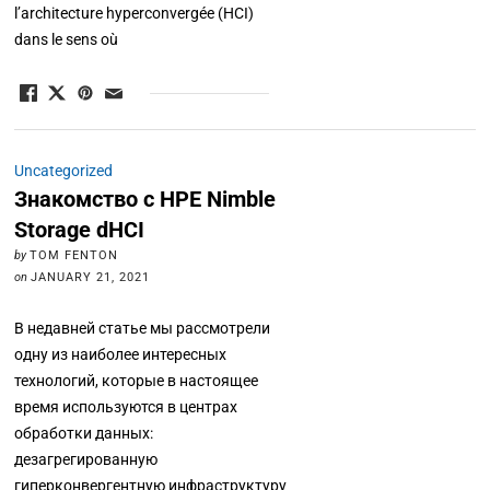
l’architecture hyperconvergée (HCI)
dans le sens où
Uncategorized
Знакомство с HPE Nimble
Storage dHCI
by
TOM FENTON
on
JANUARY 21, 2021
В недавней статье мы рассмотрели
одну из наиболее интересных
технологий, которые в настоящее
время используются в центрах
обработки данных:
дезагрегированную
гиперконвергентную инфраструктуру