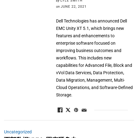
by
LYLE SMITH
on
JUNE 22, 2021
Dell Technologies has announced Dell
EMC Unity XT 5.1, which brings new
features and enhancements to
enterprise software focused on
improving business outcomes and
workflows. This includes new
capabilities for Advanced File, Block and
vVol Data Services, Data Protection,
Data Migration, Management, Multi-
Cloud Operations, and Software-Defined
Storage.
Uncategorized