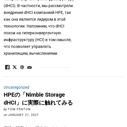
(dHCI). В частности, мы рассмотрели
внедрение dHCI компанией HPE, так
как она является лидером в этой
технологии. Напомним, что dHCI
похож на гиперконвергентную
инфраструктуру (HCI) в том смысле,
что позволяет управлять
хранилищем, вычислениями
Uncategorized
HPEの「Nimble Storage
dHCI」に実際に触れてみる
by
TOM FENTON
on
JANUARY 21, 2021