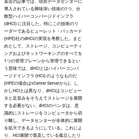
直近の記事では、現在データセンターに
導入されている興味深い技術の1つ、分
散型ハイパーコンバージドインフラ
(dHCI) に注目した。特にこの技術のリ
ーダーであるヒューレット・パッカード
(HPE)社のdHCIの実現を考察した。まと
めとして、ストレージ、コンピューティ
ングおよびネットワーキングのすべてを
1つの管理プレーンから管理できるとい
う意味では、dHCIとはハイパーコンバ
ージドインフラ (HCI) のようなものだ
(HPEの場合はvCenter Serverから)。し
かしHCIとは異なり、dHCIはコンピュー
タと足並みをそろえてストレージを展開
する必要がない。dHCIのベンダは、意
識的にストレージをコンピュータから切
り離し、データセンターが全体的に展開
を拡大できるようにしている。これによ
り、HCI展開で普及している孤立したリ