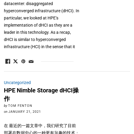
datacenter: disaggregated
hyperconverged infrastructure (dHCI). In
particular, we looked at HPE’s
implementation of dHCI as they are a
leader in this technology. As a recap,
dHCI is similar to hyperconverged
infrastructure (HCI) in the sense that it
Uncategorized
HPE Nimble Storage dHCI操
作
by
TOM FENTON
on
JANUARY 21, 2021
在 最近的一篇文章中，我们研究了目前
部署在数据中心的一种更有兴趣的技术：