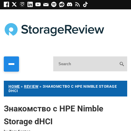
HOME
»
REVIEW
»
ЗНАКОМСТВО С HPE NIMBLE STORAGE
DHCI
Знакомство с HPE Nimble
Storage dHCI