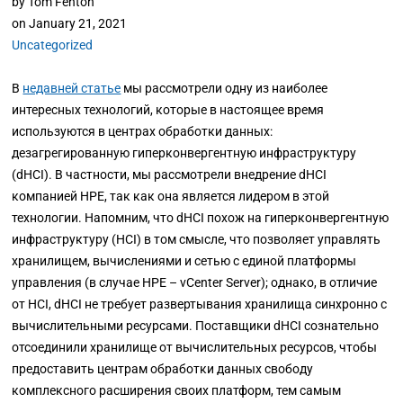
by
Tom Fenton
on
January 21, 2021
Uncategorized
В
недавней статье
мы рассмотрели одну из наиболее
интересных технологий, которые в настоящее время
используются в центрах обработки данных:
дезагрегированную гиперконвергентную инфраструктуру
(dHCI). В частности, мы рассмотрели внедрение dHCI
компанией HPE, так как она является лидером в этой
технологии. Напомним, что dHCI похож на гиперконвергентную
инфраструктуру (HCI) в том смысле, что позволяет управлять
хранилищем, вычислениями и сетью с единой платформы
управления (в случае HPE
–
vCenter Server); однако, в отличие
от HCI, dHCI не требует развертывания хранилища синхронно с
вычислительными ресурсами. Поставщики dHCI сознательно
отсоединили хранилище от вычислительных ресурсов, чтобы
предоставить центрам обработки данных свободу
комплексного расширения своих платформ, тем самым