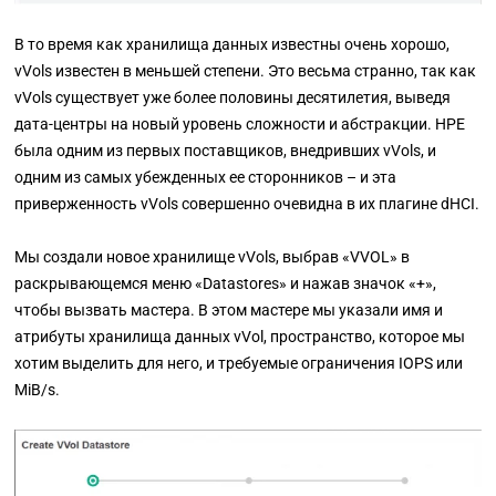
В то время как хранилища данных известны очень хорошо,
vVols известен в меньшей степени. Это весьма странно, так как
vVols существует уже более половины десятилетия, выведя
дата-центры на новый уровень сложности и абстракции. HPE
была одним из первых поставщиков, внедривших vVols, и
одним из самых убежденных ее сторонников
–
и эта
приверженность vVols совершенно очевидна в их плагине dHCI.
Мы создали новое хранилище vVols, выбрав
«VVOL»
в
раскрывающемся меню
«Datastores»
и нажав значок
«+»
,
чтобы вызвать мастера. В этом мастере мы указали имя и
атрибуты хранилища данных vVol, пространство, которое мы
хотим выделить для него, и требуемые ограничения IOPS или
MiB/s.