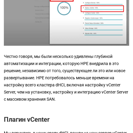
Честно говоря, мы были несколько удивлены глубиной
автоматизации и интеграции, которую HPE внедрила в это
решение, независимо от того, существующее ли это или новое
развертывание. HPE потребовалось меньше времени на
настройку всего кластера dHCI, включая настройку vCenter
Server, чем на установку, настройку и интеграцию vCenter Server
с массивом хранения SAN.
Плагин vCenter
Мы вернулись в нашу среду dHCI, вошли на наш сервер vCenter