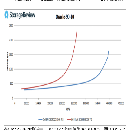
在Oracle 80/20测试中，SCOS 7.3的峰值为363K IOPS，而SCOS 7.2