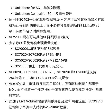
Unisphere for SC – 单阵列管理
Unisphere Central for SC – 多阵列管理
适用于SC402平台的就地数据升级 – 客户可以将其驱动器和扩展
机柜迁移到新的主机上，而不必将其复制到新阵列上以进行升
级，从而节省了时间和费用。
SCv2000现在可与其他SC阵列联合/复制
大多数SC系统都会出现容量波动：
SC9000从3PB变为6PB裸容量
SC7020/SC7020F从3PB到4PB
SC5020/SC5020F从2PM
到
2.16PB
SCv3000和上一代型号，无变化
SC5020、SC5020F、SC7020、SC7020F和SC9000现支持
25GbE和100GbE iSCSI/O PCIe和夹层卡
分布式热备
–
重建速度提高了500%，所有驱动器现在都用于
I/O，而不是将一个驱动器处于闲置状态以便在驱动器发生故障
时重建。
添加了Live Volume增强功能以降低延迟和网络流量。SCOS 7.3
还增加了阵列中支持的live volume数量。