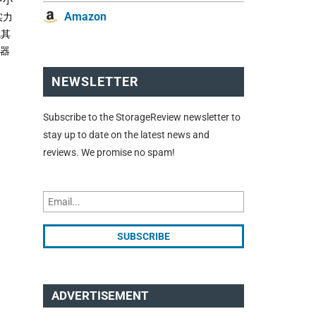
Amazon
实力
就其
动器
NEWSLETTER
Subscribe to the StorageReview newsletter to
stay up to date on the latest news and
reviews. We promise no spam!
ADVERTISEMENT