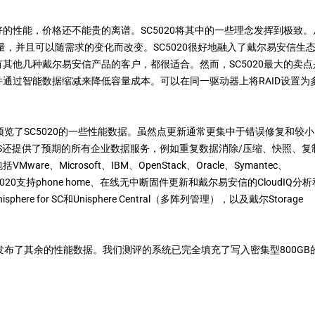
的性能，价格还不能贵的离谱。SC5020将其中的一些理念发挥到极致。
量，并且可以随需求的变化而改变。SC5020很好地融入了戴尔易安信生
其他几种戴尔易安信产品的客户，都很适合。然而，SC5020最大的卖点
通过智能数据缩减来降低容量成本。可以在同一驱动器上将RAID设置为
览了SC5020的一些性能数据。虽然点更新通常更集中于错误修复和较小
OS还提供了预期的所有企业数据服务，例如重复数据消除/压缩、快照、复
Microsoft、IBM、OpenStack、Oracle、Symantec、
，SC5020支持phone home、在线无中断固件更新和戴尔易安信的CloudIQ分
e for SC和Unisphere Central（多阵列管理），以及戴尔Storage
并发布了其余的性能数据。我们测评的系统已完全填充了写入密集型800GB