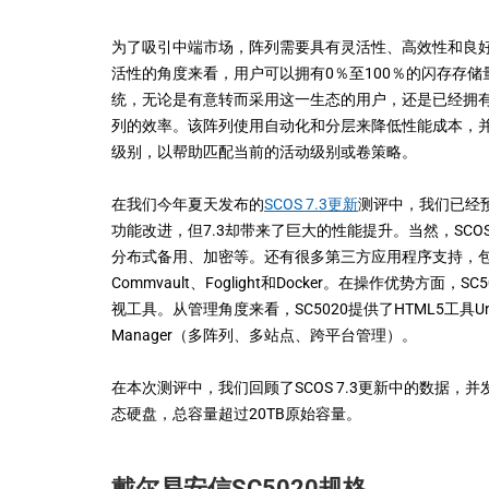
为了吸引中端市场，阵列需要具有灵活性、高效性和良好
活性的角度来看，用户可以拥有0％至100％的闪存存储
统，无论是有意转而采用这一生态的用户，还是已经拥有
列的效率。该阵列使用自动化和分层来降低性能成本，并
级别，以帮助匹配当前的活动级别或卷策略。
在我们今年夏天发布的
SCOS 7.3更新
测评中，我们已经预
功能改进，但7.3却带来了巨大的性能提升。当然，SC
分布式备用、加密等。还有很多第三方应用程序支持，包括VMware、
Commvault、Foglight和Docker。在操作优势方面
视工具。从管理角度来看，SC5020提供了HTML5工具Unispher
Manager（多阵列、多站点、跨平台管理）。
在本次测评中，我们回顾了SCOS 7.3更新中的数据，
态硬盘，总容量超过20TB原始容量。
戴尔易安信SC5020规格