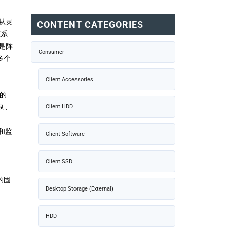
从灵
CONTENT CATEGORIES
态系
是阵
Consumer
多个
Client Accessories
的
制、
Client HDD
析和监
Client Software
Client SSD
的固
Desktop Storage (External)
HDD