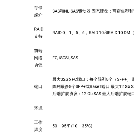
存储
SAS和NL-SAS驱动器 固态硬盘：写密集型和读密
媒介
RAID
RAID 0、1、5、6，RAID 10和RAID 10 
支持
前端
网络
FC, iSCSI, SAS
协议
最大32Gb FC端口：每个阵列8个（SFP+） 最
端口
阵列最多8个SFP+或BaseT端口 最大12 Gb S
后端扩展协议：12 Gb SAS 最大后端扩
环境
工作
50 – 95°F (10 – 35°C)
温度