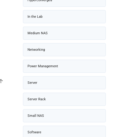
Hyperconverged
In the Lab
Medium NAS
Networking
Power Management
个
Server
Server Rack
Small NAS
Software